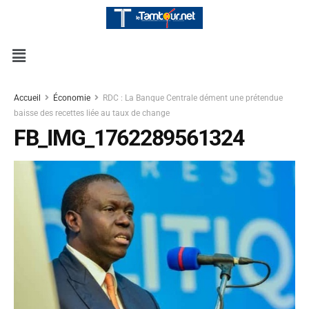
Accueil
Économie
RDC : La Banque Centrale dément une prétendue
baisse des recettes liée au taux de change
FB_IMG_1762289561324