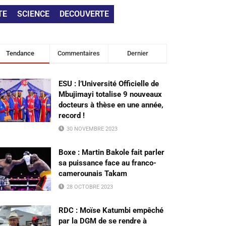
TE
SCIENCE
DECOUVERTE
Tendance
Commentaires
Dernier
ESU : l’Université Officielle de
Mbujimayi totalise 9 nouveaux
docteurs à thèse en une année,
record !
30 NOVEMBRE 2023
Boxe : Martin Bakole fait parler
sa puissance face au franco-
camerounais Takam
28 OCTOBRE 2023
RDC : Moïse Katumbi empêché
par la DGM de se rendre à