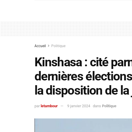
Accueil
Politique
Kinshasa : cité par
dernières élections
la disposition de la
par
letambour
9 janvier 2024
dans
Politique