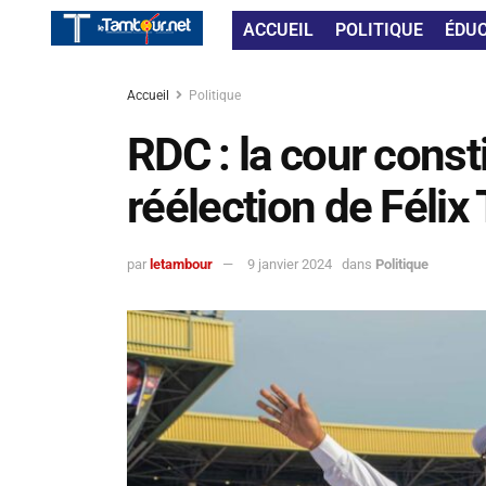
ACCUEIL
POLITIQUE
ÉDU
Accueil
Politique
RDC : la cour const
réélection de Félix
par
letambour
9 janvier 2024
dans
Politique