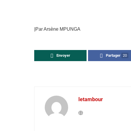
|Par Arsène MPUNGA
Envoyer
Partager
20
letambour