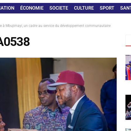
CATION
ÉCONOMIE
SOCIETE
CULTURE
SPORT
SAN
ée à Mbujimayi, un cadre au service du développement communautaire
A0538