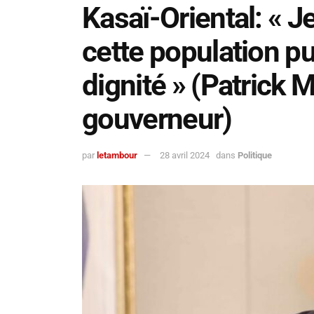
Kasaï-Oriental: « J
cette population pu
dignité » (Patrick 
gouverneur)
par
letambour
28 avril 2024
dans
Politique