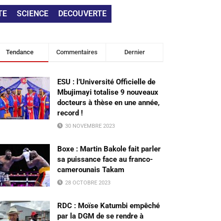
TE
SCIENCE
DECOUVERTE
Tendance
Commentaires
Dernier
ESU : l’Université Officielle de
Mbujimayi totalise 9 nouveaux
docteurs à thèse en une année,
record !
30 NOVEMBRE 2023
Boxe : Martin Bakole fait parler
sa puissance face au franco-
camerounais Takam
28 OCTOBRE 2023
RDC : Moïse Katumbi empêché
par la DGM de se rendre à