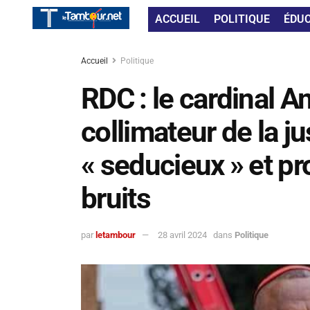
ACCUEIL
POLITIQUE
ÉDU
Accueil
Politique
RDC : le cardinal 
collimateur de la j
« seducieux » et p
bruits
par
letambour
28 avril 2024
dans
Politique