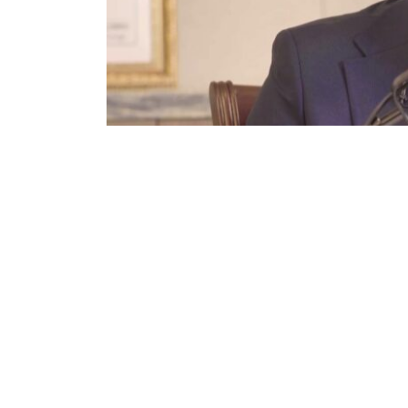
26
129
Partager sur WhatsApp
PARTAGES
VUES
L’une des plus petites provinces de la RDC, l
se résument par la misère sociale. Pour la
personnes sont en lisse dont Patrick Muk
avril 2024, ce fonctionnaire public a prés
provinciaux, dans le cadre de la campagne 