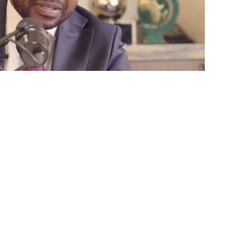
Partager sur Facebook
Partager sur Twitter
Partager sur Linkedin
e Kasaï-Oriental fait face à des défis importants, qui
 gouverner pendant les 5 prochaines années, 13
anya Mbuyamba, candidat numéro 8. Ce vendredi 27
enté son programme d’actions aux députés
électorale.