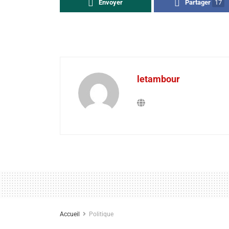
Envoyer
Partager
17
letambour
Accueil
Politique