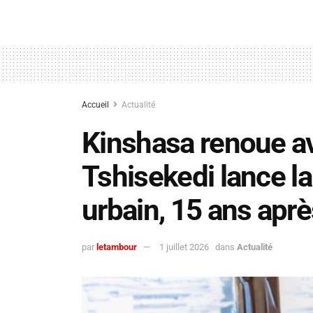
Accueil
Actualité
Kinshasa renoue avec
Tshisekedi lance la
urbain, 15 ans aprè
par
letambour
1 juillet 2026
dans
Actualité