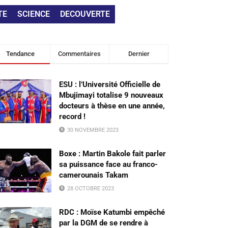
TE
SCIENCE
DECOUVERTE
Tendance
Commentaires
Dernier
ESU : l’Université Officielle de
Mbujimayi totalise 9 nouveaux
docteurs à thèse en une année,
record !
30 NOVEMBRE 2023
Boxe : Martin Bakole fait parler
sa puissance face au franco-
camerounais Takam
28 OCTOBRE 2023
RDC : Moïse Katumbi empêché
par la DGM de se rendre à