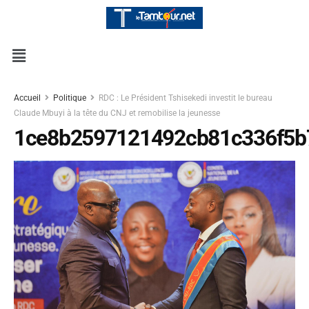
Accueil
Politique
RDC : Le Président Tshisekedi investit le bureau
Claude Mbuyi à la tête du CNJ et remobilise la jeunesse
1ce8b2597121492cb81c336f5b