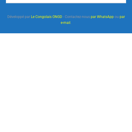
Développé par
Le Congolais ONGD
- Contactez-nous
par WhatsApp
ou
par
e-mail
.