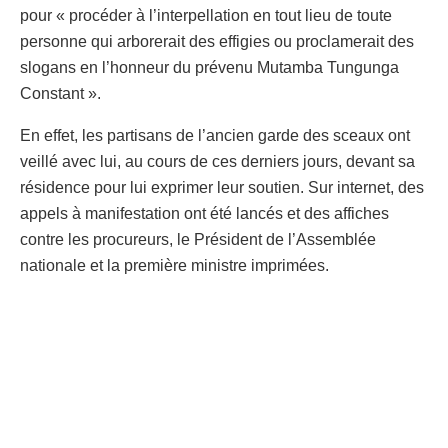
pour « procéder à l’interpellation en tout lieu de toute
personne qui arborerait des effigies ou proclamerait des
slogans en l’honneur du prévenu Mutamba Tungunga
Constant ».
En effet, les partisans de l’ancien garde des sceaux ont
veillé avec lui, au cours de ces derniers jours, devant sa
résidence pour lui exprimer leur soutien. Sur internet, des
appels à manifestation ont été lancés et des affiches
contre les procureurs, le Président de l’Assemblée
nationale et la première ministre imprimées.
Constant Mutamba qui risque 10 ans d’emprisonnement
et 5 ans d’inéligibilité a plaidé non coupable et clamé son
innocence. Il dit être victime d’un complot politique et
s’est autoproclamé « l’incarnation de Patrice Emery
Lumumba », le héros national.