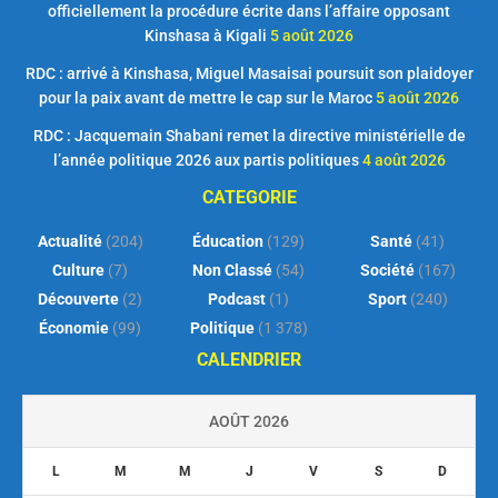
officiellement la procédure écrite dans l’affaire opposant
Kinshasa à Kigali
5 août 2026
RDC : arrivé à Kinshasa, Miguel Masaisai poursuit son plaidoyer
pour la paix avant de mettre le cap sur le Maroc
5 août 2026
RDC : Jacquemain Shabani remet la directive ministérielle de
l’année politique 2026 aux partis politiques
4 août 2026
CATEGORIE
Actualité
(204)
Éducation
(129)
Santé
(41)
Culture
(7)
Non Classé
(54)
Société
(167)
Découverte
(2)
Podcast
(1)
Sport
(240)
Économie
(99)
Politique
(1 378)
CALENDRIER
AOÛT 2026
L
M
M
J
V
S
D