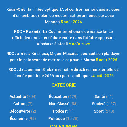
Kasaï-Oriental : fibre optique, IA et centres numériques au cœur
d’un ambitieux plan de modernisation annoncé par José
Mpanda
5 août 2026
RDC – Rwanda | La Cour internationale de justice lance
officiellement la procédure écrite dans l’affaire opposant
Kinshasa à Kigali
5 août 2026
RDC : arrivé à Kinshasa, Miguel Masaisai poursuit son plaidoyer
pour la paix avant de mettre le cap sur le Maroc
5 août 2026
RDC : Jacquemain Shabani remet la directive ministérielle de
l’année politique 2026 aux partis politiques
4 août 2026
CATEGORIE
Actualité
(204)
Éducation
(129)
Santé
(41)
Culture
(7)
Non Classé
(54)
Société
(167)
Découverte
(2)
Podcast
(1)
Sport
(240)
Économie
(99)
Politique
(1 378)
CALENDRIER