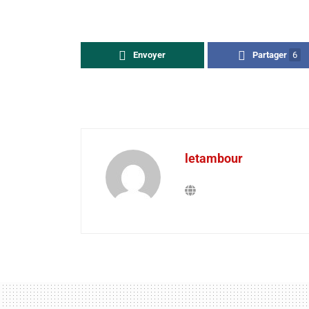
Envoyer
Partager
6
letambour