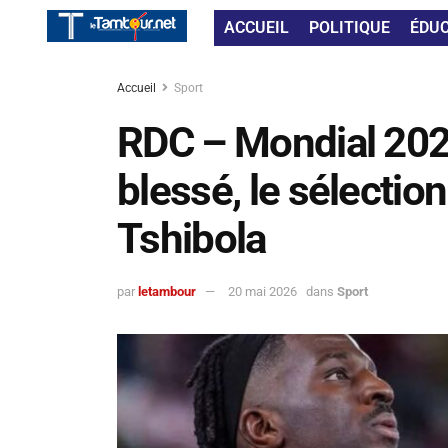
ACCUEIL
POLITIQUE
ÉDU
Accueil
Sport
RDC – Mondial 2026
blessé, le sélectio
Tshibola
par
letambour
20 mai 2026
dans
Sport