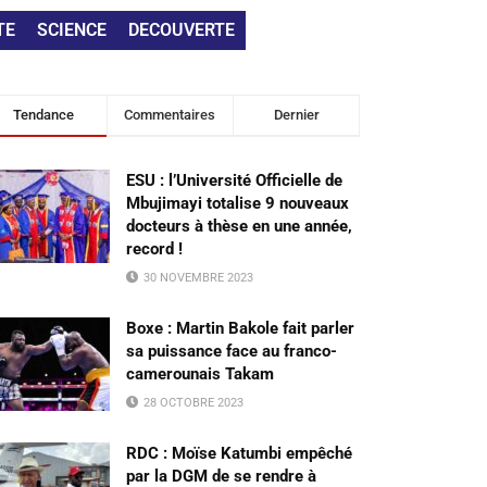
TE
SCIENCE
DECOUVERTE
Tendance
Commentaires
Dernier
ESU : l’Université Officielle de
Mbujimayi totalise 9 nouveaux
docteurs à thèse en une année,
record !
30 NOVEMBRE 2023
Boxe : Martin Bakole fait parler
sa puissance face au franco-
camerounais Takam
28 OCTOBRE 2023
RDC : Moïse Katumbi empêché
par la DGM de se rendre à