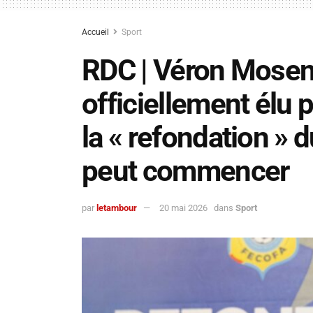
Accueil
Sport
RDC | Véron Mos
officiellement élu 
la « refondation » 
peut commencer
par
letambour
20 mai 2026
dans
Sport