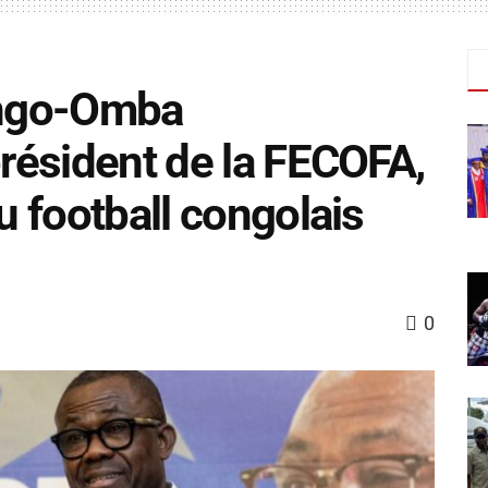
engo-Omba
président de la FECOFA,
du football congolais
0