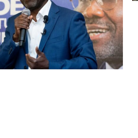
Partager sur Facebook
Partager sur Twitter
Partager sur Linkedin
tion congolaise de football association (FECOFA)
 consacrant l’élection de Véron Mosengo-Omba à la