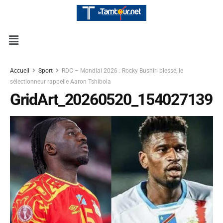
Accueil
Sport
RDC – Mondial 2026 : Rocky Bushiri blessé, le
sélectionneur rappelle Aaron Tshibola
GridArt_20260520_154027139