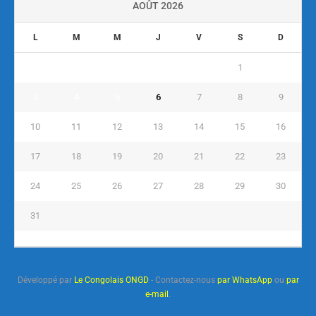
AOÛT 2026
L
M
M
J
V
S
D
1
2
3
4
5
6
7
8
9
10
11
12
13
14
15
16
17
18
19
20
21
22
23
24
25
26
27
28
29
30
31
« Juil
Développé par
Le Congolais ONGD
- Contactez-nous
par WhatsApp
ou
par
e-mail
.