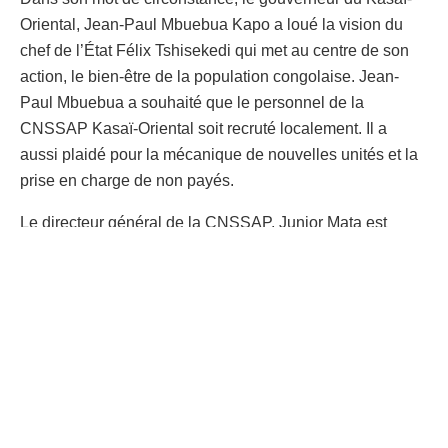
Oriental, Jean-Paul Mbuebua Kapo a loué la vision du
chef de l’État Félix Tshisekedi qui met au centre de son
action, le bien-être de la population congolaise. Jean-
Paul Mbuebua a souhaité que le personnel de la
CNSSAP Kasaï-Oriental soit recruté localement. Il a
aussi plaidé pour la mécanique de nouvelles unités et la
prise en charge de non payés.
Le directeur général de la CNSSAP, Junior Mata est
revenu sur la détermination de son institution de
s’étendre à travers tout le pays. L’inauguration du siège
de Mbujimayi est la matérialisation de cette vision, après
Isiro et Mbandaka. L’objectif est de se rapprocher des
agents de l’État actifs et ceux à la retraite, pour leur prise
en charge.
Avant de couper le ruban symbolique, Jean-Pierre Lihau,
a loué le professionnalisme de l’équipe managériale de