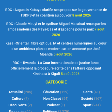
RDC : Augustin Kabuya clarifie ses propos sur la gouvernance de
l’UDPS et la coalition au pouvoir
8 août 2026
RDC : Claude Mbuyi et le cycliste Miguel Masaisai reçus par les
ambassadeurs des Pays-Bas et d’Espagne pour la paix
7 août
2026
Kasaï-Oriental : fibre optique, IA et centres numériques au cœur
d’un ambitieux plan de modernisation annoncé par José
Mpanda
5 août 2026
RDC – Rwanda | La Cour internationale de justice lance
officiellement la procédure écrite dans l’affaire opposant
Kinshasa à Kigali
5 août 2026
CATEGORIE
Actualité
(205)
Éducation
(129)
Santé
(41)
Culture
(7)
Non Classé
(54)
Société
(167)
Découverte
(2)
Podcast
(1)
Sport
(241)
Économie
(99)
Politique
(1 379)