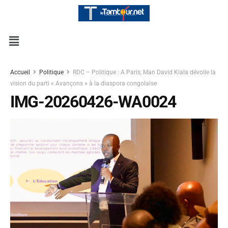
Accueil
Politique
RDC – Politique : A Paris, Man David Kiala dévoile la
vision du parti « Avançons » à la diaspora congolaise
IMG-20260426-WA0024