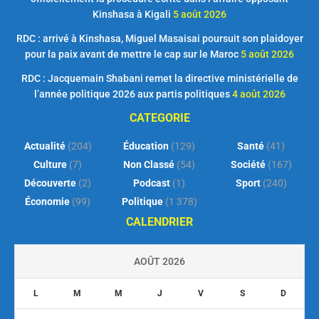
Kinshasa à Kigali
5 août 2026
RDC : arrivé à Kinshasa, Miguel Masaisai poursuit son plaidoyer
pour la paix avant de mettre le cap sur le Maroc
5 août 2026
RDC : Jacquemain Shabani remet la directive ministérielle de
l’année politique 2026 aux partis politiques
4 août 2026
CATEGORIE
Actualité
(204)
Éducation
(129)
Santé
(41)
Culture
(7)
Non Classé
(54)
Société
(167)
Découverte
(2)
Podcast
(1)
Sport
(240)
Économie
(99)
Politique
(1 378)
CALENDRIER
AOÛT 2026
L
M
M
J
V
S
D