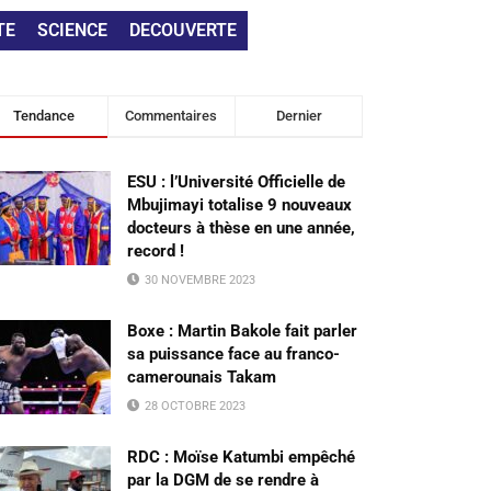
TE
SCIENCE
DECOUVERTE
Tendance
Commentaires
Dernier
ESU : l’Université Officielle de
Mbujimayi totalise 9 nouveaux
docteurs à thèse en une année,
record !
30 NOVEMBRE 2023
Boxe : Martin Bakole fait parler
sa puissance face au franco-
camerounais Takam
28 OCTOBRE 2023
RDC : Moïse Katumbi empêché
par la DGM de se rendre à