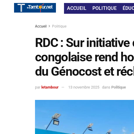
ACCUEIL
POLITIQUE
ÉDU
Accueil
Politique
RDC : Sur initiativ
congolaise rend h
du Génocost et réc
par
letambour
13 novembre 2025
dans
Politique