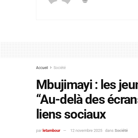
Accueil
Société
Mbujimayi : les jeun
“Au-delà des écran
liens sociaux
par
letambour
12 novembre 2025
dans
Société