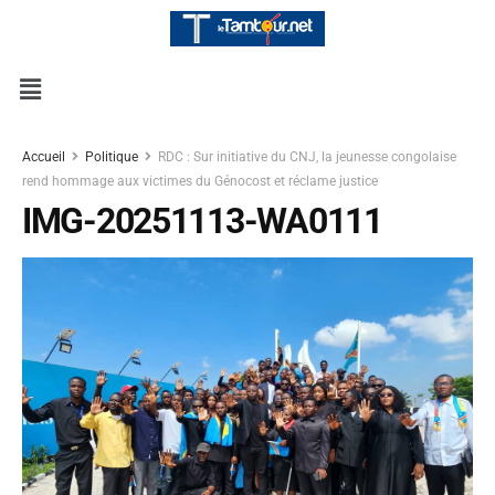
Accueil
Politique
RDC : Sur initiative du CNJ, la jeunesse congolaise
rend hommage aux victimes du Génocost et réclame justice
IMG-20251113-WA0111