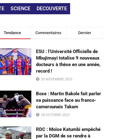
TE
SCIENCE
DECOUVERTE
Tendance
Commentaires
Dernier
ESU : l’Université Officielle de
Mbujimayi totalise 9 nouveaux
docteurs à thèse en une année,
record !
30 NOVEMBRE 2023
Boxe : Martin Bakole fait parler
sa puissance face au franco-
camerounais Takam
28 OCTOBRE 2023
RDC : Moïse Katumbi empêché
par la DGM de se rendre à