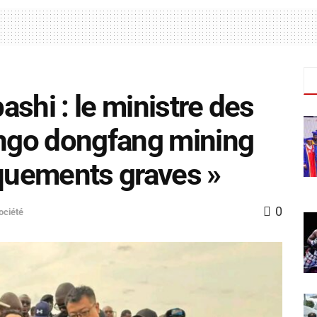
shi : le ministre des
ngo dongfang mining
quements graves »
0
ociété