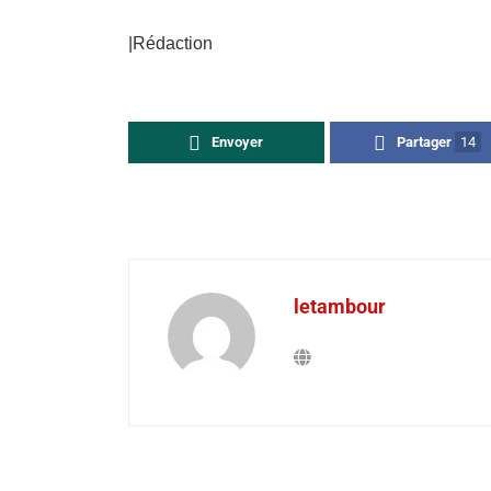
|Rédaction
Envoyer
Partager
14
letambour