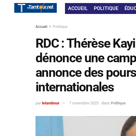
ACCUEIL
POLITIQUE
ÉDU
Accueil
Politique
RDC : Thérèse Ka
dénonce une campa
annonce des poursu
internationales
par
letambour
7 novembre 2025
dans
Politique