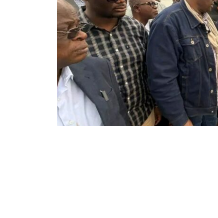
25
124
Partager sur WhatsApp
PARTAGES
VUES
Le Gouvernement de la République Démocratiqu
minière. Suite à un incident environnemental 