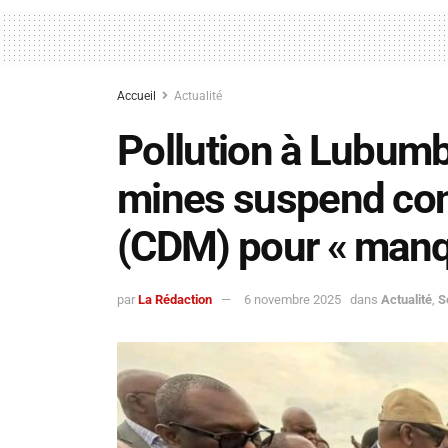
Accueil
Actualité
Pollution à Lubumba
mines suspend co
(CDM) pour « man
par
La Rédaction
6 novembre 2025
dans
Actualité
,
S