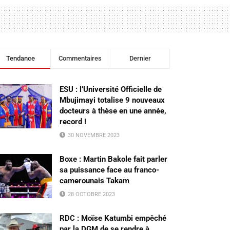
Tendance
Commentaires
Dernier
ESU : l’Université Officielle de
Mbujimayi totalise 9 nouveaux
docteurs à thèse en une année,
record !
30 NOVEMBRE 2023
Boxe : Martin Bakole fait parler
sa puissance face au franco-
camerounais Takam
28 OCTOBRE 2023
RDC : Moïse Katumbi empêché
par la DGM de se rendre à