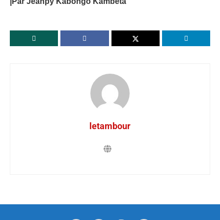
|Par Jeanpy Kabongo Kambeta
letambour