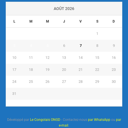
AOÛT 2026
L
M
M
J
V
S
D
1
2
3
4
5
6
7
8
9
10
11
12
13
14
15
16
17
18
19
20
21
22
23
24
25
26
27
28
29
30
31
« Juil
Développé par
Le Congolais ONGD
- Contactez-nous
par WhatsApp
ou
par
e-mail
.