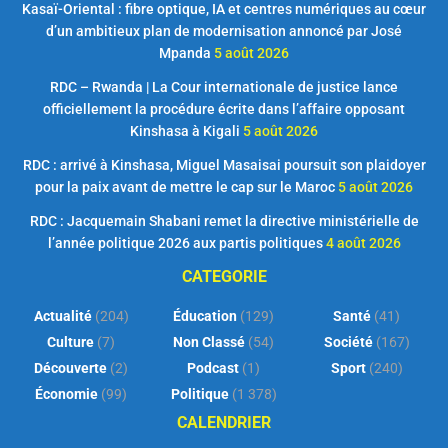
Kasaï-Oriental : fibre optique, IA et centres numériques au cœur
d’un ambitieux plan de modernisation annoncé par José
Mpanda
5 août 2026
RDC – Rwanda | La Cour internationale de justice lance
officiellement la procédure écrite dans l’affaire opposant
Kinshasa à Kigali
5 août 2026
RDC : arrivé à Kinshasa, Miguel Masaisai poursuit son plaidoyer
pour la paix avant de mettre le cap sur le Maroc
5 août 2026
RDC : Jacquemain Shabani remet la directive ministérielle de
l’année politique 2026 aux partis politiques
4 août 2026
CATEGORIE
Actualité
(204)
Éducation
(129)
Santé
(41)
Culture
(7)
Non Classé
(54)
Société
(167)
Découverte
(2)
Podcast
(1)
Sport
(240)
Économie
(99)
Politique
(1 378)
CALENDRIER