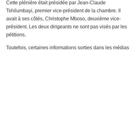
Cette plénière était présidée par Jean-Claude
Tshilumbayi, premier vice-président de la chambre. Il
avait à ses côtés, Christophe Mboso, deuxième vice-
président. Les deux dirigeants ne sont pas visés par les
pétitions.
Toutefois, certaines informations sorties dans les médias
révèlent l’existence d’un complot du clan Mboso pour
évincer Tshilumbayi. Les proches de ces derniers
promettent d’y répondre vigoureusement.
|Rédaction