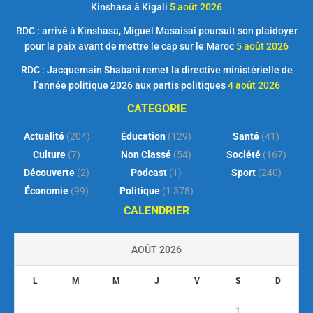
Kinshasa à Kigali
5 août 2026
RDC : arrivé à Kinshasa, Miguel Masaisai poursuit son plaidoyer
pour la paix avant de mettre le cap sur le Maroc
5 août 2026
RDC : Jacquemain Shabani remet la directive ministérielle de
l’année politique 2026 aux partis politiques
4 août 2026
CATEGORIE
Actualité
(204)
Éducation
(129)
Santé
(41)
Culture
(7)
Non Classé
(54)
Société
(167)
Découverte
(2)
Podcast
(1)
Sport
(240)
Économie
(99)
Politique
(1 378)
CALENDRIER
AOÛT 2026
L
M
M
J
V
S
D
1
2