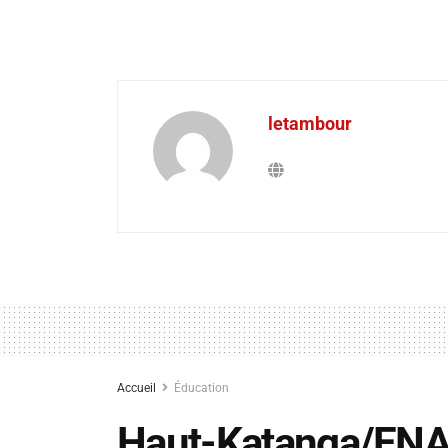
letambour
Accueil
Éducation
Haut-Katanga/ENAF