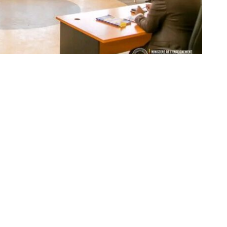
Partager sur Facebook
Partager sur Twitter
Partager sur Linkedin
 National de Fin d’Etudes Primaires, sur l’étendue du
rovincial Nicolas Nyange Bizy a réuni tous les
econdaires du Haut-Katanga1, pour leur
règlements de la sécurité de ses épreuves.
 28 mai 2024, dans l’enceinte du complexe scolaire