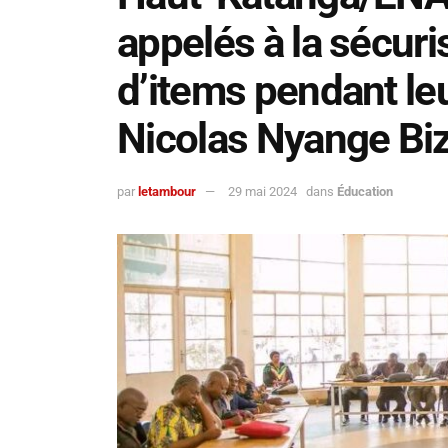
appelés à la sécur
d’items pendant leu
Nicolas Nyange Biz
par
letambour
29 mai 2024
dans
Éducation