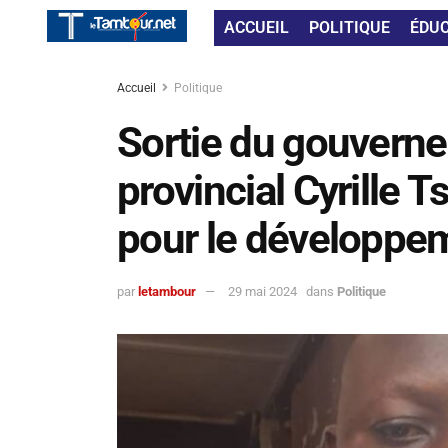
ACCUEIL
POLITIQUE
ÉDU
Accueil
Politique
Sortie du gouverne
provincial Cyrille 
pour le développe
par
letambour
29 mai 2024
dans
Politique