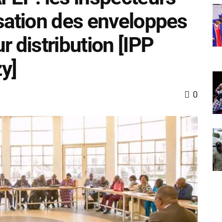
isation des enveloppes
r distribution [IPP
y]
0