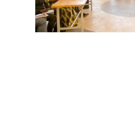
21
104
Partager sur WhatsApp
PARTAGES
VUES
À 5 jours du lancement officiel de l’Examen
territoire national, l’inspecteur principal p
inspecteurs chefs des pools primaires et s
communiquer la marche à suivre, selon les 
Lors d’une réunion stratégique tenue ce mardi