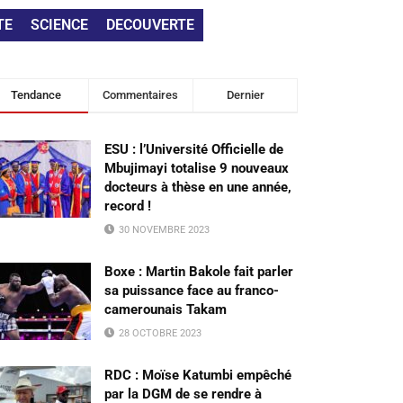
TE
SCIENCE
DECOUVERTE
Tendance
Commentaires
Dernier
ESU : l’Université Officielle de
Mbujimayi totalise 9 nouveaux
docteurs à thèse en une année,
record !
30 NOVEMBRE 2023
Boxe : Martin Bakole fait parler
sa puissance face au franco-
camerounais Takam
28 OCTOBRE 2023
RDC : Moïse Katumbi empêché
par la DGM de se rendre à