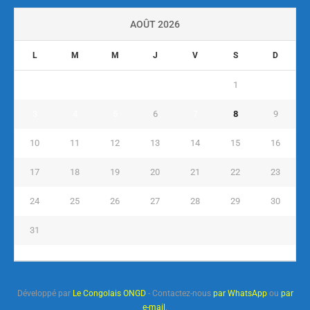
AOÛT 2026
L
M
M
J
V
S
D
1
2
3
4
5
6
7
8
9
10
11
12
13
14
15
16
17
18
19
20
21
22
23
24
25
26
27
28
29
30
31
« Juil
Développé par
Le Congolais ONGD
- Contactez-nous
par WhatsApp
ou
par
e-mail
.