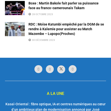
Boxe : Martin Bakole fait parler sa puissance
face au franco-camerounais Takam
28 OCTOBRE 2023
RDC : Moïse Katumbi empêché par la DGM de se
rendre à Kalemie pour assister au Match
Mazembe – Lupopo(Proches)
30 DÉCEMBRE 2023
A LA UNE
Kasaï-Oriental : fibre optique, IA et centres numériques au cœur
d’un ambitieux plan de modernisation annoncé par José