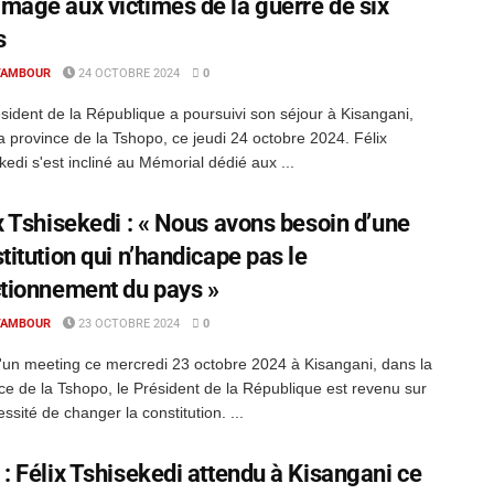
age aux victimes de la guerre de six
s
TAMBOUR
24 OCTOBRE 2024
0
sident de la République a poursuivi son séjour à Kisangani,
a province de la Tshopo, ce jeudi 24 octobre 2024. Félix
kedi s'est incliné au Mémorial dédié aux ...
x Tshisekedi : « Nous avons besoin d’une
titution qui n’handicape pas le
tionnement du pays »
TAMBOUR
23 OCTOBRE 2024
0
'un meeting ce mercredi 23 octobre 2024 à Kisangani, dans la
ce de la Tshopo, le Président de la République est revenu sur
essité de changer la constitution. ...
: Félix Tshisekedi attendu à Kisangani ce