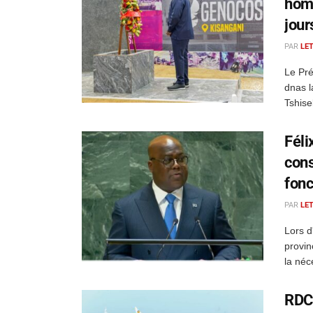
homm
jour
PAR
LE
Le Pré
dnas l
Tshise
Féli
cons
fonc
PAR
LE
Lors d
provin
la néc
RDC 