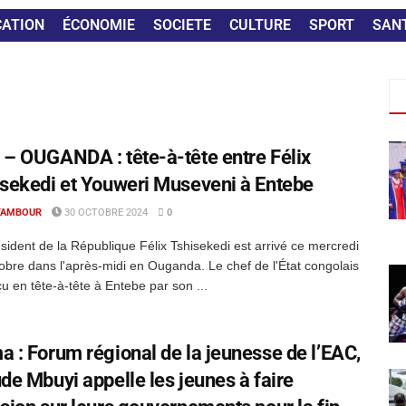
CATION
ÉCONOMIE
SOCIETE
CULTURE
SPORT
SAN
– OUGANDA : tête-à-tête entre Félix
sekedi et Youweri Museveni à Entebe
TAMBOUR
30 OCTOBRE 2024
0
sident de la République Félix Tshisekedi est arrivé ce mercredi
obre dans l'après-midi en Ouganda. Le chef de l'État congolais
çu en tête-à-tête à Entebe par son ...
 : Forum régional de la jeunesse de l’EAC,
de Mbuyi appelle les jeunes à faire