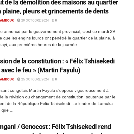
t de la démolition des maisons au quartier
a plaine, pleurs et grincements de dents
TAMBOUR
29 OCTOBRE 2024
0
annoncé par le gouvernement provincial, c'est ce mardi 29
e que les engins lourds ont pénétré le quartier de la plaine, à
ayi, aux premières heures de la journée. ...
sion de la constitution : « Félix Tshisekedi
 avec le feu » (Martin Fayulu)
TAMBOUR
25 OCTOBRE 2024
0
sant congolais Martin Fayulu s'oppose vigoureusement à
 de la révision ou changement de constitution, soutenue par le
ent de la République Félix Tshisekedi. Le leader de Lamuka
 que ...
ngani / Genocost : Félix Tshisekedi rend