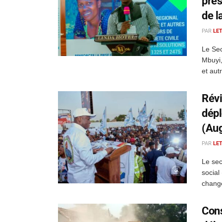
pres
de l
PAR
LE
Le Sec
Mbuyi,
et autr
Révi
dépl
(Au
PAR
LE
Le sec
social
change
Cons