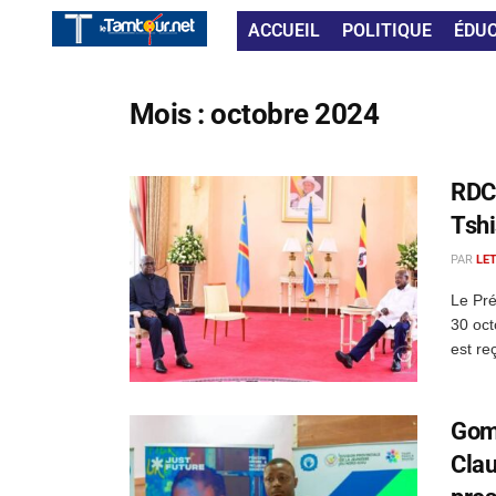
ACCUEIL
POLITIQUE
ÉDU
Mois :
octobre 2024
RDC 
Tshi
PAR
LE
Le Pré
30 oct
est re
Goma
Clau