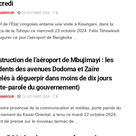
credi
TAMBOUR
23 OCTOBRE 2024
0
f de l'État congolais entame une visite à Kisangani, dans la
ce de la Tshopo ce mercredi 23 octobre 2024. Félix Tshisekedi
ugurer ce jour l'aéroport de Bangkoka ...
truction de l’aéroport de Mbujimayi : les
dents des avenues Dodoma et Zaïre
lés à déguerpir dans moins de dix jours
te-parole du gouvernement)
TAMBOUR
23 OCTOBRE 2024
0
istre provincial de la communication et médias, porte parole du
nement du Kasaï-Oriental, a tenu ce mardi 22 octobre 2024,
nt de presse sur le nouveau tarmac de ...