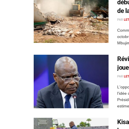
débu
de l
PAR
LE
Comme 
octobr
Mbujim
Révi
joue
PAR
LE
L'oppo
l'idée
Présid
estime
Kisa