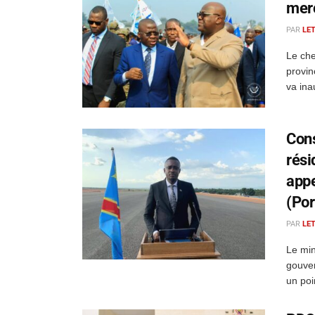
mer
PAR
LE
Le che
provin
va ina
Cons
rési
appe
(Por
PAR
LE
Le min
gouver
un poi