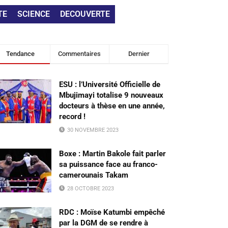
TE
SCIENCE
DECOUVERTE
Tendance
Commentaires
Dernier
ESU : l’Université Officielle de
Mbujimayi totalise 9 nouveaux
docteurs à thèse en une année,
record !
30 NOVEMBRE 2023
Boxe : Martin Bakole fait parler
sa puissance face au franco-
camerounais Takam
28 OCTOBRE 2023
RDC : Moïse Katumbi empêché
par la DGM de se rendre à