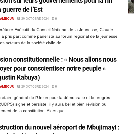
sion sur leurs gouvernements pour la fin
a guerre de l’Est
TAMBOUR
29 OCTOBRE 2024
0
rétaire Exécutif du Conseil National de la Jeunesse, Claude
 a pris part comme paneliste au forum régional de la jeunesse
es acteurs de la société civile de ...
sion constitutionnelle : « Nous allons nous
oyer pour conscientiser notre peuple »
gustin Kabuya)
TAMBOUR
29 OCTOBRE 2024
0
rétaire général de l'Union pour la démocratie et le progrès
 (UDPS) signe et persiste, il y aura bel et bien révision ou
ment de la constitution. Alors que ...
truction du nouvel aéroport de Mbujimayi :