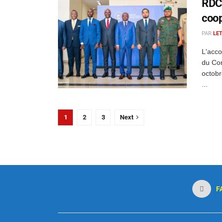
RDC 
coop
PAR
LE
L'acco
du Con
octobr
...
1
2
3
Next
F