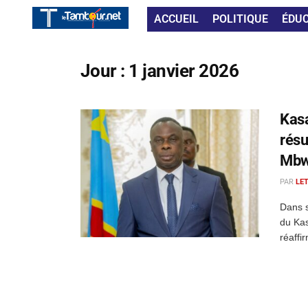
ACCUEIL
POLITIQUE
ÉDU
Jour :
1 janvier 2026
Kasa
résu
Mbw
PAR
LE
Dans 
du Ka
réaffi