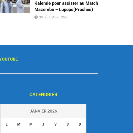
Kalemie pour assister au Match
Mazembe – Lupopo(Proches)
30 DÉCEMBRE 2023
YOUTUBE
CALENDRIER
JANVIER 2026
L
M
M
J
V
S
D