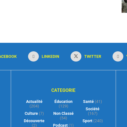
ACEBOOK
LINKEDIN
TWITTER
CATEGORIE
Actualité
Éducation
Santé
(41)
(204)
(129)
Société
Culture
(7)
Non Classé
(167)
(54)
Découverte
Sport
(240)
(2)
Podcast
(1)