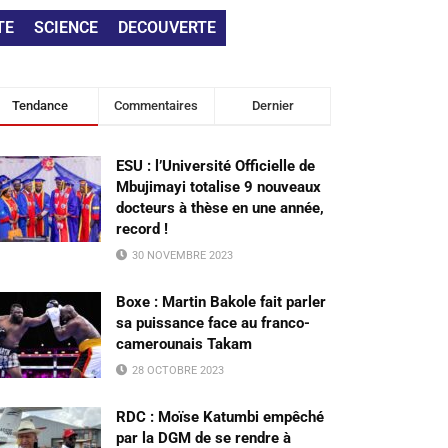
TE
SCIENCE
DECOUVERTE
Tendance
Commentaires
Dernier
ESU : l’Université Officielle de
Mbujimayi totalise 9 nouveaux
docteurs à thèse en une année,
record !
30 NOVEMBRE 2023
Boxe : Martin Bakole fait parler
sa puissance face au franco-
camerounais Takam
28 OCTOBRE 2023
RDC : Moïse Katumbi empêché
par la DGM de se rendre à