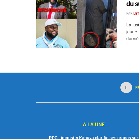
du s
PAR
LE
La jus
jeune 
derniè
F
A LA UNE
RDC : Augustin Kabuya clarifie ses propos sur