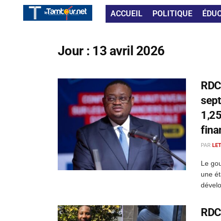
ACCUEIL
POLITIQUE
ÉDU
Jour :
13 avril 2026
RDC
sept
1,25
fina
PAR
LE
Le go
une ét
dévelo
RDC 