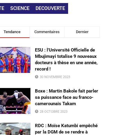
TE
SCIENCE
DECOUVERTE
Tendance
Commentaires
Dernier
ESU : l’Université Officielle de
Mbujimayi totalise 9 nouveaux
docteurs à thèse en une année,
record !
30 NOVEMBRE 2023
Boxe : Martin Bakole fait parler
sa puissance face au franco-
camerounais Takam
28 OCTOBRE 2023
RDC : Moïse Katumbi empêché
par la DGM de se rendre à