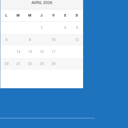
AVRIL 2026
L
M
M
J
V
S
D
1
2
3
4
5
6
7
8
9
10
11
12
13
14
15
16
17
18
19
20
21
22
23
24
25
26
27
28
29
30
« Mar
Mai »