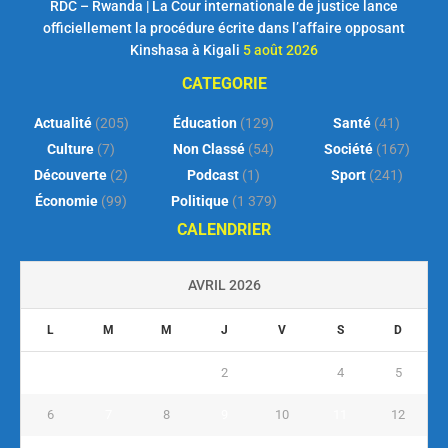
RDC – Rwanda | La Cour internationale de justice lance
officiellement la procédure écrite dans l’affaire opposant
Kinshasa à Kigali
5 août 2026
CATEGORIE
Actualité
(205)
Éducation
(129)
Santé
(41)
Culture
(7)
Non Classé
(54)
Société
(167)
Découverte
(2)
Podcast
(1)
Sport
(241)
Économie
(99)
Politique
(1 379)
CALENDRIER
AVRIL 2026
L
M
M
J
V
S
D
1
2
3
4
5
6
7
8
9
10
11
12