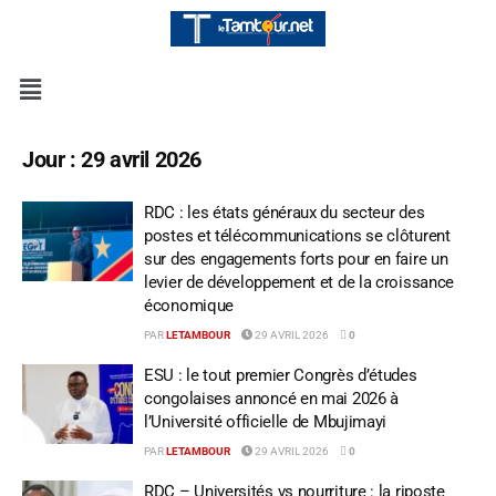
Jour :
29 avril 2026
RDC : les états généraux du secteur des
postes et télécommunications se clôturent
sur des engagements forts pour en faire un
levier de développement et de la croissance
économique
PAR
LETAMBOUR
29 AVRIL 2026
0
ESU : le tout premier Congrès d’études
congolaises annoncé en mai 2026 à
l’Université officielle de Mbujimayi
PAR
LETAMBOUR
29 AVRIL 2026
0
RDC – Universités vs nourriture : la riposte