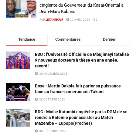
cinglante du Gouverneur du Kasaï-Oriental à
Jean-Marc Kabund
PAR
LETAMBOUR
29 AVRIL 2026
0
Tendance
Commentaires
Dernier
ESU : l’Université Officielle de Mbujimayi totalise
9 nouveaux docteurs à thèse en une année,
record !
30 NOVEMBRE 2023
Boxe : Martin Bakole fait parler sa puissance
face au franco-camerounais Takam
28 OCTOBRE 2023
RDC : Moïse Katumbi empêché par la DGM de se
rendre à Kalemie pour assister au Match
Mazembe – Lupopo(Proches)
30 DÉCEMBRE 2023