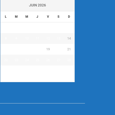
JUIN 2026
L
M
M
J
V
S
D
1
2
3
4
5
6
7
8
9
10
11
12
13
14
15
16
17
18
19
20
21
22
23
24
25
26
27
28
29
30
« Mai
Juil »