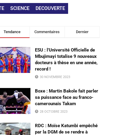
TE
SCIENCE
DECOUVERTE
Tendance
Commentaires
Dernier
ESU : l’Université Officielle de
Mbujimayi totalise 9 nouveaux
docteurs à thèse en une année,
record !
30 NOVEMBRE 2023
Boxe : Martin Bakole fait parler
sa puissance face au franco-
camerounais Takam
28 OCTOBRE 2023
RDC : Moïse Katumbi empêché
par la DGM de se rendre à