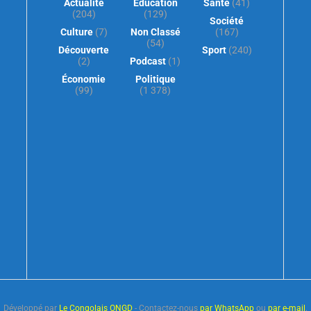
Actualité
Éducation
Santé
(41)
(204)
(129)
Société
Culture
(7)
Non Classé
(167)
(54)
Découverte
Sport
(240)
(2)
Podcast
(1)
Économie
Politique
(99)
(1 378)
Développé par
Le Congolais ONGD
- Contactez-nous
par WhatsApp
ou
par e-mail
.