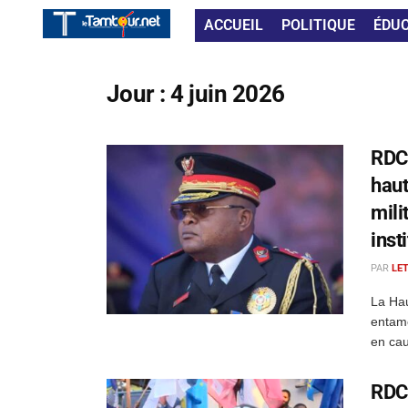
ACCUEIL
POLITIQUE
ÉDU
Jour :
4 juin 2026
RDC 
haut
mili
inst
PAR
LE
La Hau
entamé
en cau
RDC 