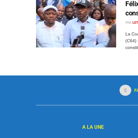
Féli
cons
PAR
LE
La Coa
(C64) 
consti
F
A LA UNE