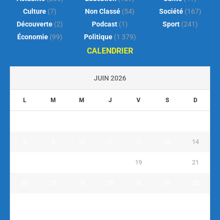
Culture
(7)
Non Classé
(54)
Société
(167)
Découverte
(2)
Podcast
(1)
Sport
(241)
Économie
(99)
Politique
(1 379)
CALENDRIER
JUIN 2026
L
M
M
J
V
S
D
1
2
3
4
5
6
7
8
9
10
11
12
13
14
15
16
17
18
19
20
21
22
23
24
25
26
27
28
29
30
« Mai
Juil »