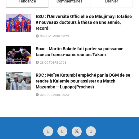
Tendance
Commentaires
Dernier
ESU : l’Université Officielle de Mbujimayi totalise
9 nouveaux docteurs à thèse en une année,
record !
30 NOVEMBRE 2023
Boxe : Martin Bakole fait parler sa puissance
face au franco-camerounais Takam
28 OCTOBRE 2023
RDC : Moïse Katumbi empêché par la DGM de se
rendre à Kalemie pour assister au Match
Mazembe – Lupopo(Proches)
30 DÉCEMBRE 2023