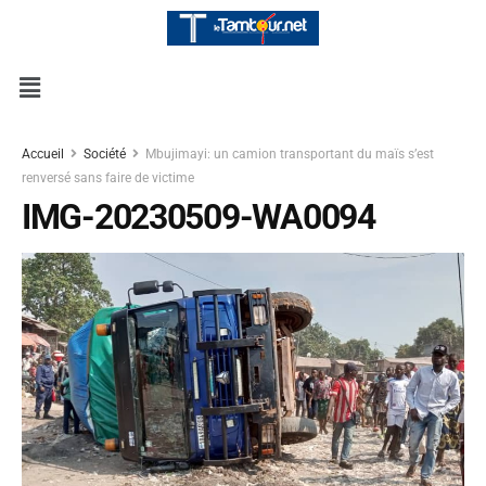
Accueil
Société
Mbujimayi: un camion transportant du maïs s’est
renversé sans faire de victime
IMG-20230509-WA0094