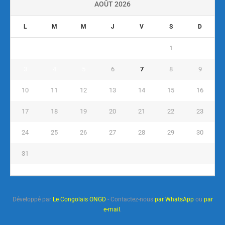
AOÛT 2026
L
M
M
J
V
S
D
1
2
3
4
5
6
7
8
9
10
11
12
13
14
15
16
17
18
19
20
21
22
23
24
25
26
27
28
29
30
31
« Juil
Développé par
Le Congolais ONGD
- Contactez-nous
par WhatsApp
ou
par
e-mail
.