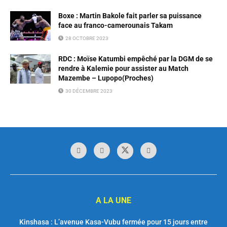
Boxe : Martin Bakole fait parler sa puissance
face au franco-camerounais Takam
28 OCTOBRE 2023
RDC : Moïse Katumbi empêché par la DGM de se
rendre à Kalemie pour assister au Match
Mazembe – Lupopo(Proches)
30 DÉCEMBRE 2023
A LA UNE
Kinshasa : L’avenue Kasa-Vubu fermée pour 15 jours entre