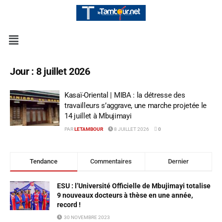
Jour :
8 juillet 2026
Kasaï-Oriental | MIBA : la détresse des
travailleurs s’aggrave, une marche projetée le
14 juillet à Mbujimayi
PAR
LETAMBOUR
8 JUILLET 2026
0
Tendance
Commentaires
Dernier
ESU : l’Université Officielle de Mbujimayi totalise
9 nouveaux docteurs à thèse en une année,
record !
30 NOVEMBRE 2023