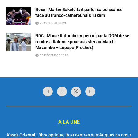
Boxe : Martin Bakole fait parler sa puissance
face au franco-camerounais Takam
28 OCTOBRE 2023
RDC : Moïse Katumbi empêché par la DGM de se
rendre à Kalemie pour assister au Match
Mazembe – Lupopo(Proches)
30 DÉCEMBRE 2023
A LA UNE
Kasaï-Oriental : fibre optique, IA et centres numériques au cœur