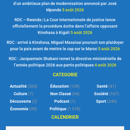
d’un ambitieux plan de modernisation annoncé par José
Mpanda
5 août 2026
RDC – Rwanda | La Cour internationale de justice lance
officiellement la procédure écrite dans l’affaire opposant
Kinshasa à Kigali
5 août 2026
RDC : arrivé à Kinshasa, Miguel Masaisai poursuit son plaidoyer
pour la paix avant de mettre le cap sur le Maroc
5 août 2026
RDC : Jacquemain Shabani remet la directive ministérielle de
l’année politique 2026 aux partis politiques
4 août 2026
CATEGORIE
Actualité
(204)
Éducation
(129)
Santé
(41)
Culture
(7)
Non Classé
(54)
Société
(167)
Découverte
(2)
Podcast
(1)
Sport
(240)
Économie
(99)
Politique
(1 378)
CALENDRIER