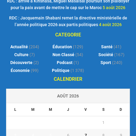
RDC : arrivé à Kinshasa, Miguel Masaisai poursuit son plaidoyer
pour la paix avant de mettre le cap sur le Maroc
5 août 2026
RDC : Jacquemain Shabani remet la directive ministérielle de
l’année politique 2026 aux partis politiques
4 août 2026
CATEGORIE
Actualité
(204)
Éducation
(129)
Santé
(41)
Culture
(7)
Non Classé
(54)
Société
(167)
Découverte
(2)
Podcast
(1)
Sport
(240)
Économie
(99)
Politique
(1 378)
CALENDRIER
AOÛT 2026
L
M
M
J
V
S
D
1
2
3
4
5
6
7
8
9