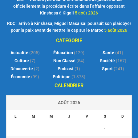
officiellement la procédure écrite dans l’affaire opposant
Kinshasa à Kigali
5 août 2026
RDC : arrivé à Kinshasa, Miguel Masaisai poursuit son plaidoyer
pour la paix avant de mettre le cap sur le Maroc
5 août 2026
CATEGORIE
Actualité
(205)
Éducation
(129)
Santé
(41)
Culture
(7)
Non Classé
(54)
Société
(167)
Découverte
(2)
Podcast
(1)
Sport
(241)
Économie
(99)
Politique
(1 378)
CALENDRIER
AOÛT 2026
L
M
M
J
V
S
D
1
2