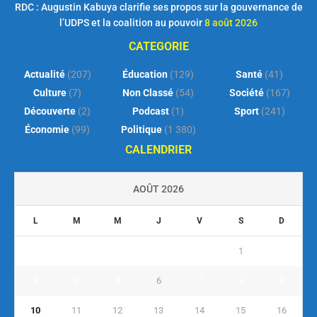
RDC : Augustin Kabuya clarifie ses propos sur la gouvernance de
l’UDPS et la coalition au pouvoir
8 août 2026
CATEGORIE
Actualité
(207)
Éducation
(129)
Santé
(41)
Culture
(7)
Non Classé
(54)
Société
(167)
Découverte
(2)
Podcast
(1)
Sport
(241)
Économie
(99)
Politique
(1 380)
CALENDRIER
AOÛT 2026
L
M
M
J
V
S
D
1
2
3
4
5
6
7
8
9
10
11
12
13
14
15
16