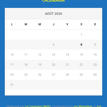
CALENDRIER
AOÛT 2026
L
M
M
J
V
S
D
1
2
3
4
5
6
7
8
9
10
11
12
13
14
15
16
17
18
19
20
21
22
23
24
25
26
27
28
29
30
31
« Juil
Développé par
Le Congolais ONGD
- Contactez-nous
par WhatsApp
ou
par