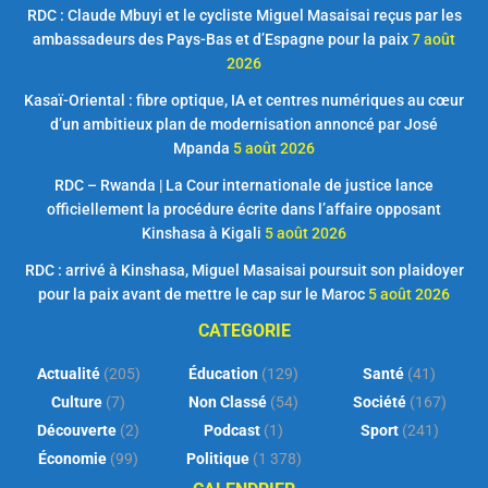
RDC : Claude Mbuyi et le cycliste Miguel Masaisai reçus par les
ambassadeurs des Pays-Bas et d’Espagne pour la paix
7 août
2026
Kasaï-Oriental : fibre optique, IA et centres numériques au cœur
d’un ambitieux plan de modernisation annoncé par José
Mpanda
5 août 2026
RDC – Rwanda | La Cour internationale de justice lance
officiellement la procédure écrite dans l’affaire opposant
Kinshasa à Kigali
5 août 2026
RDC : arrivé à Kinshasa, Miguel Masaisai poursuit son plaidoyer
pour la paix avant de mettre le cap sur le Maroc
5 août 2026
CATEGORIE
Actualité
(205)
Éducation
(129)
Santé
(41)
Culture
(7)
Non Classé
(54)
Société
(167)
Découverte
(2)
Podcast
(1)
Sport
(241)
Économie
(99)
Politique
(1 378)