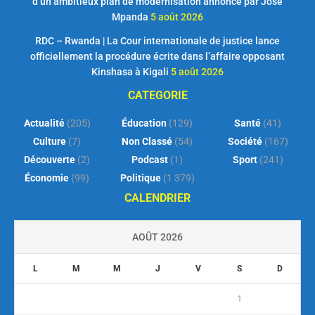
d’un ambitieux plan de modernisation annoncé par José
Mpanda
5 août 2026
RDC – Rwanda | La Cour internationale de justice lance
officiellement la procédure écrite dans l’affaire opposant
Kinshasa à Kigali
5 août 2026
CATEGORIE
Actualité
(205)
Éducation
(129)
Santé
(41)
Culture
(7)
Non Classé
(54)
Société
(167)
Découverte
(2)
Podcast
(1)
Sport
(241)
Économie
(99)
Politique
(1 379)
CALENDRIER
AOÛT 2026
L
M
M
J
V
S
D
1
2