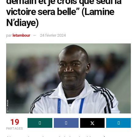
demain et je crois que seul la
victoire sera belle” (Lamine
N’diaye)
par
letambour
24 février 2024
19
PARTAGES