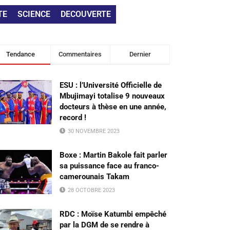
TE
SCIENCE
DECOUVERTE
Tendance
Commentaires
Dernier
ESU : l’Université Officielle de
Mbujimayi totalise 9 nouveaux
docteurs à thèse en une année,
record !
30 NOVEMBRE 2023
Boxe : Martin Bakole fait parler
sa puissance face au franco-
camerounais Takam
28 OCTOBRE 2023
RDC : Moïse Katumbi empêché
par la DGM de se rendre à