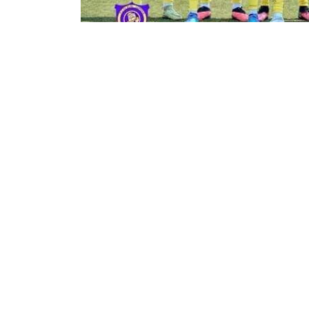
29
147
Partager sur WhatsApp
PARTAGES
VUES
Sa Majesté Sanga Balende connait un début 
Linafoot ligue 1. Ayant choisi Kolwezi pour 
l’impraticabilité du satde Kashala Bonzola, l
Lualaba. Les joueurs se préparent en deux g
Ce jeudi 31 août, SM Sanga Balende s’est abse
FC Saint Eloi Lupopo. Les cheminots du Haut Ka
constaté l’absence des anges et saints. Logiqu
Le secrétariat du club sans et or aurait écrit à l
l’indisponibilité de place dans les avions qui