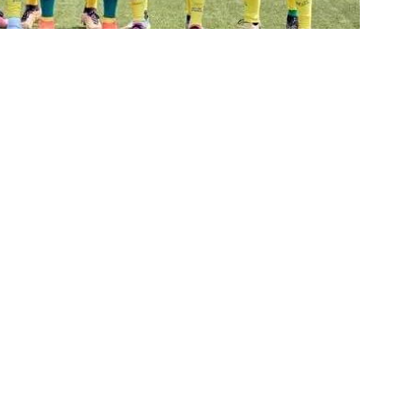
Partager sur Facebook
Partager sur Twitter
Partager sur Linkedin
de saison plus que difficile en championnat de la
abriter ses matchs à domicile, à cause de
’équipe de Mbujimayi a du mal à rallier la province de
roupes, l’un à Kinshasa et l’autre au Kasaï-Oriental.
nté au Stade Dominique Diur où elle devait recevoir le
tanga se sont retrouvés seuls avec les officiels qui ont
ement Lupopo devrait gagner cette rencontre par forfait.
a Linafoot pour solliciter le report du match. Cela suite à
 desservent Kolwezi jusqu’au 6 septembre.