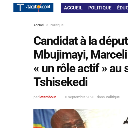
ACCUEIL
POLITIQUE
ÉDU
Accueil
Politique
Candidat à la déput
Mbujimayi, Marceli
« un rôle actif » au
Tshisekedi
par
letambour
3 septembre 2023
dans
Politique