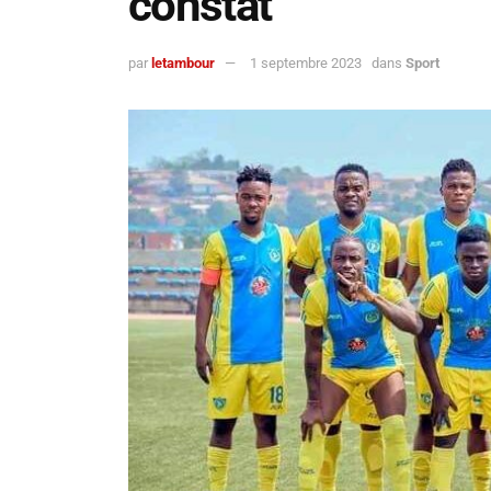
constat
par
letambour
1 septembre 2023
dans
Sport