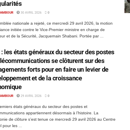
gularités
TAMBOUR
30 AVRIL 2026
0
mblée nationale a rejeté, ce mercredi 29 avril 2026, la motion
iance initiée contre le Vice-Premier ministre en charge de
rieur et de la Sécurité, Jacquemain Shabani. Portée par ...
: les états généraux du secteur des postes
élécommunications se clôturent sur des
gements forts pour en faire un levier de
loppement et de la croissance
nomique
TAMBOUR
29 AVRIL 2026
0
emiers états généraux du secteur des postes et
mmunications appartiennent désormais à l’histoire. La
nie de clôture s’est tenue ce mercredi 29 avril 2026 au Centre
l pour les ...