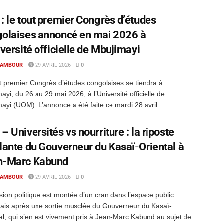
: le tout premier Congrès d’études
olaises annoncé en mai 2026 à
iversité officielle de Mbujimayi
TAMBOUR
29 AVRIL 2026
0
t premier Congrès d’études congolaises se tiendra à
ayi, du 26 au 29 mai 2026, à l’Université officielle de
ayi (UOM). L’annonce a été faite ce mardi 28 avril ...
– Universités vs nourriture : la riposte
lante du Gouverneur du Kasaï-Oriental à
n-Marc Kabund
TAMBOUR
29 AVRIL 2026
0
sion politique est montée d’un cran dans l’espace public
ais après une sortie musclée du Gouverneur du Kasaï-
al, qui s’en est vivement pris à Jean-Marc Kabund au sujet de