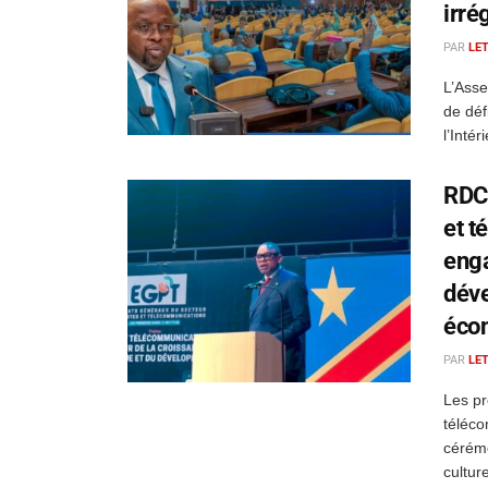
irré
PAR
LE
L’Asse
de déf
l’Inté
RDC 
et t
enga
déve
éco
PAR
LE
Les pr
téléco
cérémo
culture