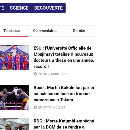
TE
SCIENCE
DECOUVERTE
Tendance
Commentaires
Dernier
ESU : l’Université Officielle de
Mbujimayi totalise 9 nouveaux
docteurs à thèse en une année,
record !
30 NOVEMBRE 2023
Boxe : Martin Bakole fait parler
sa puissance face au franco-
camerounais Takam
28 OCTOBRE 2023
RDC : Moïse Katumbi empêché
par la DGM de se rendre à