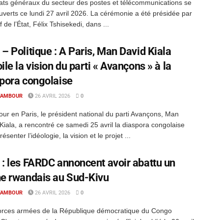
ats généraux du secteur des postes et télécommunications se
uverts ce lundi 27 avril 2026. La cérémonie a été présidée par
 de l’État, Félix Tshisekedi, dans ...
– Politique : A Paris, Man David Kiala
ile la vision du parti « Avançons » à la
pora congolaise
TAMBOUR
26 AVRIL 2026
0
our en Paris, le président national du parti Avançons, Man
Kiala, a rencontré ce samedi 25 avril la diaspora congolaise
ésenter l’idéologie, la vision et le projet ...
: les FARDC annoncent avoir abattu un
e rwandais au Sud-Kivu
TAMBOUR
26 AVRIL 2026
0
orces armées de la République démocratique du Congo