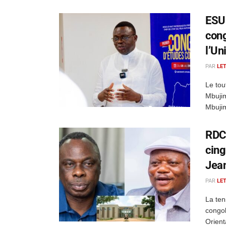
ESU 
cong
l’Un
PAR
LE
Le tou
Mbujim
Mbujim
RDC 
cing
Jea
PAR
LE
La ten
congol
Orient