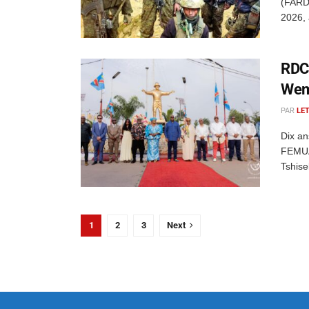
(FARDC
2026, 
RDC 
Wemb
PAR
LE
Dix an
FEMUA 
Tshise
1
2
3
Next