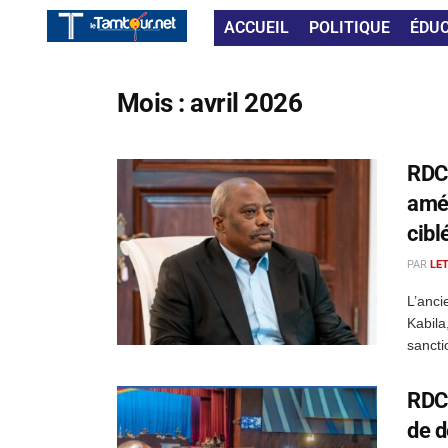
ACCUEIL
POLITIQUE
ÉDU
Mois :
avril 2026
RDC 
amér
cibl
PAR
LE
L’anci
Kabila
sancti
RDC 
de d