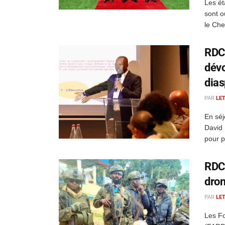
Les ét
sont o
le Chef
RDC 
dévo
dias
PAR
LE
En séj
David 
pour pr
RDC 
dron
PAR
LE
Les F