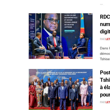
...
RDC 
numé
digi
PAR
LE
Dans l
démocr
Tshise
Post
Tshi
à él
pour
PAR
LE