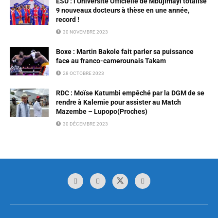
ESU : l’Université Officielle de Mbujimayi totalise
9 nouveaux docteurs à thèse en une année,
record !
30 NOVEMBRE 2023
Boxe : Martin Bakole fait parler sa puissance
face au franco-camerounais Takam
28 OCTOBRE 2023
RDC : Moïse Katumbi empêché par la DGM de se
rendre à Kalemie pour assister au Match
Mazembe – Lupopo(Proches)
30 DÉCEMBRE 2023