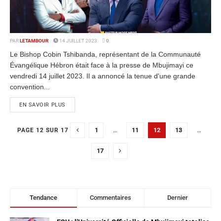
PAR
LETAMBOUR
14 JUILLET 2023
0
Le Bishop Cobin Tshibanda, représentant de la Communauté
Évangélique Hébron était face à la presse de Mbujimayi ce
vendredi 14 juillet 2023. Il a annoncé la tenue d'une grande
convention...
EN SAVOIR PLUS
1
…
11
12
13
…
PAGE 12 SUR 17
17
Tendance
Commentaires
Dernier