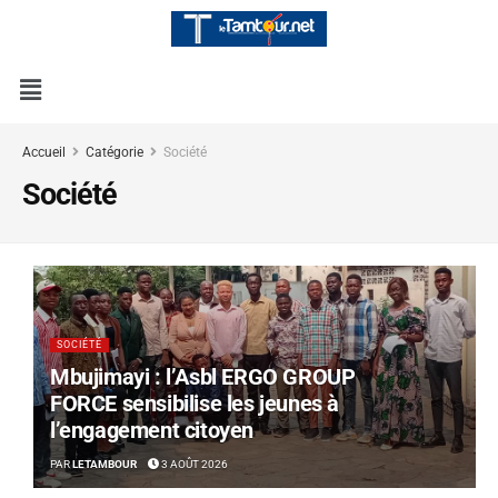
Accueil
Catégorie
Société
Société
SOCIÉTÉ
Mbujimayi : l’Asbl ERGO GROUP
FORCE sensibilise les jeunes à
l’engagement citoyen
PAR
LETAMBOUR
3 AOÛT 2026