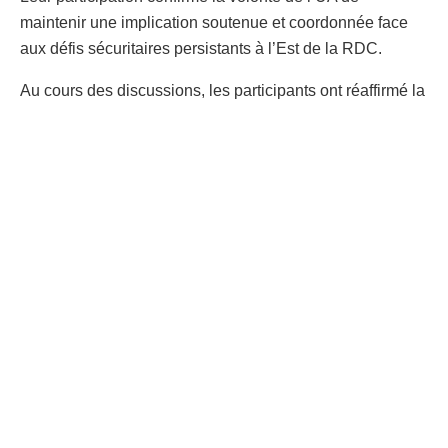
maintenir une implication soutenue et coordonnée face
aux défis sécuritaires persistants à l’Est de la RDC.
Au cours des discussions, les participants ont réaffirmé la
centralité d’un cessez-le-feu inconditionnel comme
préalable indispensable à toute avancée politique. Ils ont
également insisté sur le respect effectif et vérifiable des
engagements pris par les différentes parties, condition
jugée essentielle pour restaurer la confiance et créer un
climat favorable à un dialogue crédible.
Dans cette dynamique, l’Union africaine a confié à
l’Angola la mission de conduire des consultations avec
l’ensemble des parties congolaises concernées. Ces
démarches visent à préparer un dialogue inclusif et
apaisé, placé sous la responsabilité des institutions de la
République démocratique du Congo, dans le strict
respect de la Constitution et de l’ordre républicain.