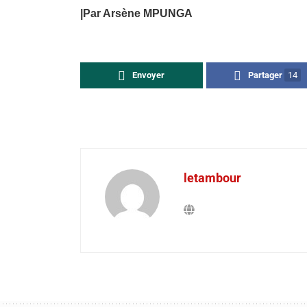
|Par Arsène MPUNGA
Envoyer
Partager
14
letambour