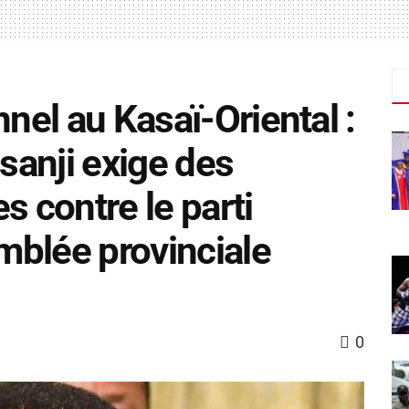
nnel au Kasaï-Oriental :
anji exige des
s contre le parti
emblée provinciale
0