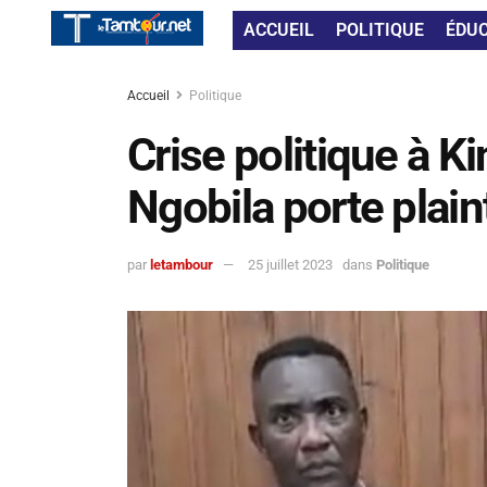
ACCUEIL
POLITIQUE
ÉDU
Accueil
Politique
Crise politique à K
Ngobila porte plai
par
letambour
25 juillet 2023
dans
Politique