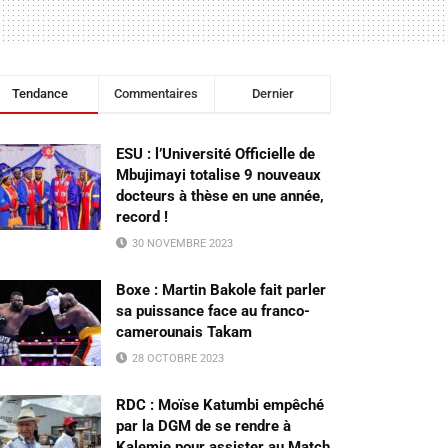
Tendance
Commentaires
Dernier
ESU : l’Université Officielle de
Mbujimayi totalise 9 nouveaux
docteurs à thèse en une année,
record !
30 NOVEMBRE 2023
Boxe : Martin Bakole fait parler
sa puissance face au franco-
camerounais Takam
28 OCTOBRE 2023
RDC : Moïse Katumbi empêché
par la DGM de se rendre à
Kalemie pour assister au Match