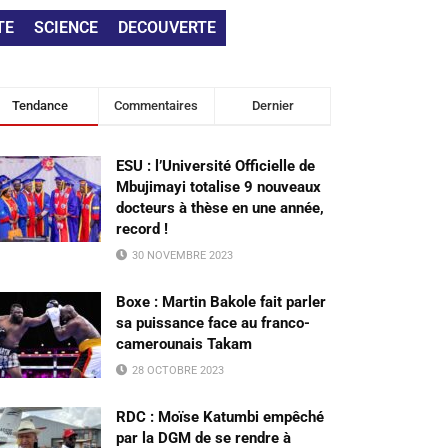
TE
SCIENCE
DECOUVERTE
Tendance
Commentaires
Dernier
ESU : l’Université Officielle de
Mbujimayi totalise 9 nouveaux
docteurs à thèse en une année,
record !
30 NOVEMBRE 2023
Boxe : Martin Bakole fait parler
sa puissance face au franco-
camerounais Takam
28 OCTOBRE 2023
RDC : Moïse Katumbi empêché
par la DGM de se rendre à