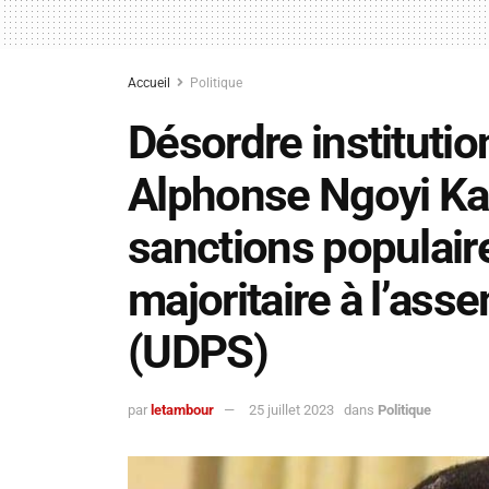
Accueil
Politique
Désordre institutio
Alphonse Ngoyi Kas
sanctions populaire
majoritaire à l’ass
(UDPS)
par
letambour
25 juillet 2023
dans
Politique