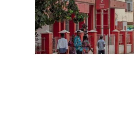
122
608
Partager sur WhatsApp
PARTAGES
VUES
Dans un communiqué rendu public ce jeudi 21 
nationale congolaise accorde 15 jours aux cond
nouvelle plaque d’immatriculation auprès de l
Cabuine fait savoir que ce délai a été conven
motos et le service de transport.