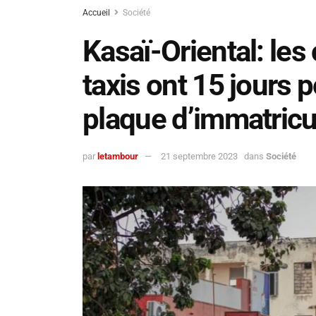
Accueil
Société
Kasaï-Oriental: le
taxis ont 15 jours 
plaque d’immatricul
par
letambour
21 septembre 2023
dans
Société