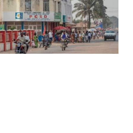
Partager sur Facebook
Partager sur Twitter
Partager sur Linkedin
septembre 2023, le commissaire provincial de la Police
ucteurs de moto-taxis pour qu’ils se procurent la
a société TSC. Le commissaire divisionnaire adjoint John
u de commun accord avec les associations de taximen