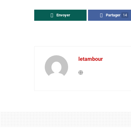
Envoyer
Partager
14
letambour