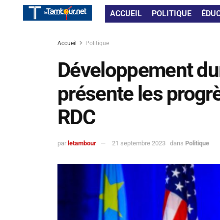
ACCUEIL
POLITIQUE
ÉDU
Accueil
Politique
Développement dura
présente les progr
RDC
par
letambour
21 septembre 2023
dans
Politique