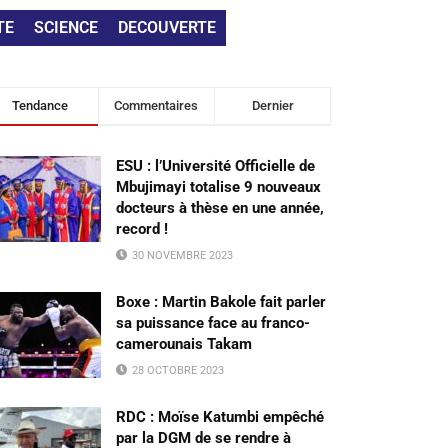
TE
SCIENCE
DECOUVERTE
Tendance
Commentaires
Dernier
ESU : l’Université Officielle de
Mbujimayi totalise 9 nouveaux
docteurs à thèse en une année,
record !
30 NOVEMBRE 2023
Boxe : Martin Bakole fait parler
sa puissance face au franco-
camerounais Takam
28 OCTOBRE 2023
RDC : Moïse Katumbi empêché
par la DGM de se rendre à