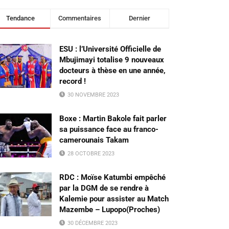
Tendance
Commentaires
Dernier
ESU : l’Université Officielle de
Mbujimayi totalise 9 nouveaux
docteurs à thèse en une année,
record !
30 NOVEMBRE 2023
Boxe : Martin Bakole fait parler
sa puissance face au franco-
camerounais Takam
28 OCTOBRE 2023
RDC : Moïse Katumbi empêché
par la DGM de se rendre à
Kalemie pour assister au Match
Mazembe – Lupopo(Proches)
30 DÉCEMBRE 2023