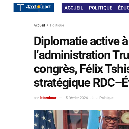
ACCUEIL
POLITIQUE
ÉDU
Accueil
Politique
Diplomatie active 
l’administration T
congrès, Félix Tshi
stratégique RDC–É
par
letambour
5 février 2026
dans
Politique