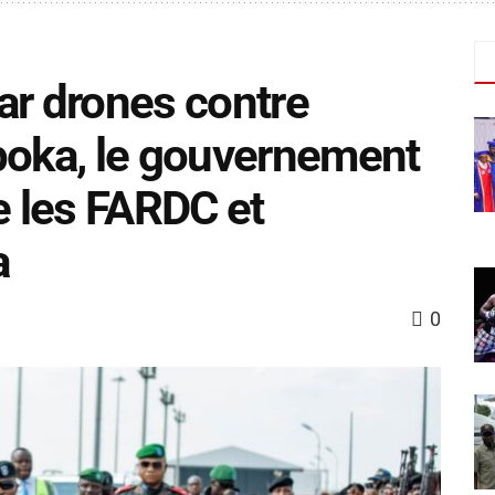
ar drones contre
boka, le gouvernement
e les FARDC et
a
0