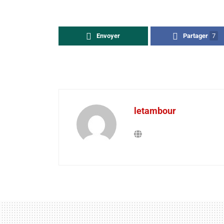
Envoyer
Partager
7
letambour