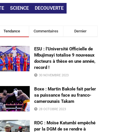
TE
SCIENCE
DECOUVERTE
Tendance
Commentaires
Dernier
ESU : l’Université Officielle de
Mbujimayi totalise 9 nouveaux
docteurs à thèse en une année,
record !
30 NOVEMBRE 2023
Boxe : Martin Bakole fait parler
sa puissance face au franco-
camerounais Takam
28 OCTOBRE 2023
RDC : Moïse Katumbi empêché
par la DGM de se rendre à