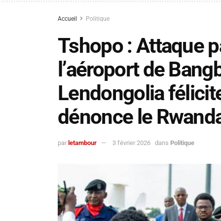
Accueil
Politique
Tshopo : Attaque p
l’aéroport de Bang
Lendongolia félicit
dénonce le Rwand
par
letambour
3 février 2026
dans
Politique