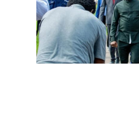
26
128
Partager sur WhatsApp
PARTAGES
VUES
Le Gouvernement provincial de la Tshopo a
kamikazes a visé l’aéroport international de