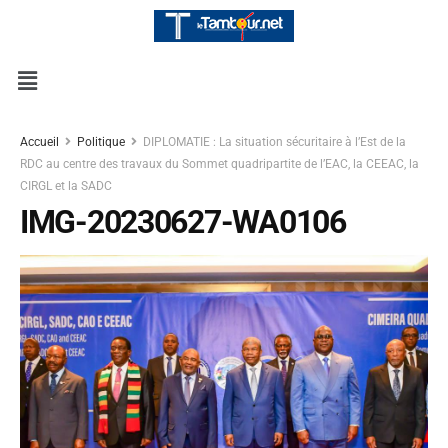
Accueil
Politique
DIPLOMATIE : La situation sécuritaire à l’Est de la
RDC au centre des travaux du Sommet quadripartite de l’EAC, la CEEAC, la
CIRGL et la SADC
IMG-20230627-WA0106