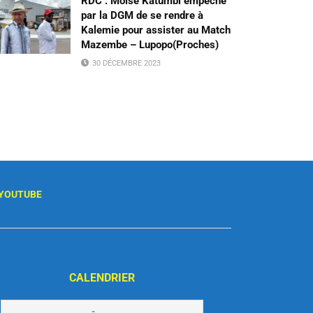
RDC : Moïse Katumbi empêché
par la DGM de se rendre à
Kalemie pour assister au Match
Mazembe – Lupopo(Proches)
30 DÉCEMBRE 2023
YOUTUBE
CALENDRIER