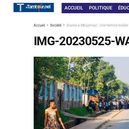
ACCUEIL
POLITIQUE
ÉDU
Accueil
Société
Drame à Mbujimayi : Une femme brûlée vi
IMG-20230525-W