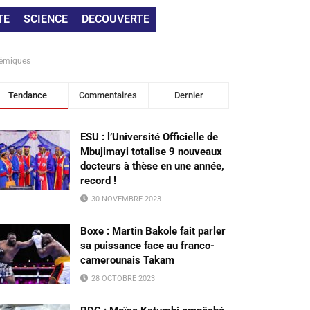
TE
SCIENCE
DECOUVERTE
démiques
Tendance
Commentaires
Dernier
ESU : l’Université Officielle de
Mbujimayi totalise 9 nouveaux
docteurs à thèse en une année,
record !
30 NOVEMBRE 2023
Boxe : Martin Bakole fait parler
sa puissance face au franco-
camerounais Takam
28 OCTOBRE 2023