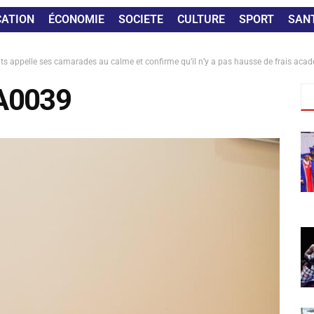
CATION
ÉCONOMIE
SOCIETE
CULTURE
SPORT
SAN
ts appelle ses camarades au calme et confirme qu’il n’y a pas hausse de frais aca
A0039