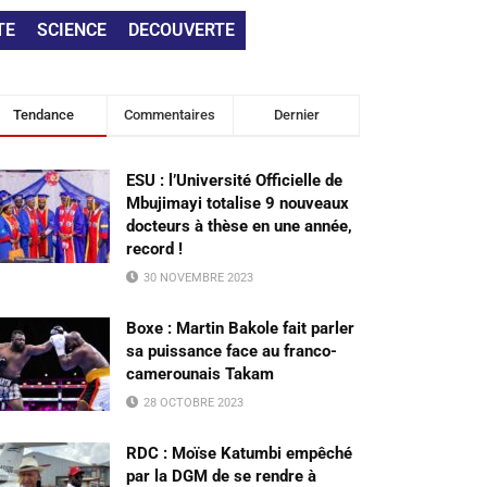
TE
SCIENCE
DECOUVERTE
Tendance
Commentaires
Dernier
ESU : l’Université Officielle de
Mbujimayi totalise 9 nouveaux
docteurs à thèse en une année,
record !
30 NOVEMBRE 2023
Boxe : Martin Bakole fait parler
sa puissance face au franco-
camerounais Takam
28 OCTOBRE 2023
RDC : Moïse Katumbi empêché
par la DGM de se rendre à