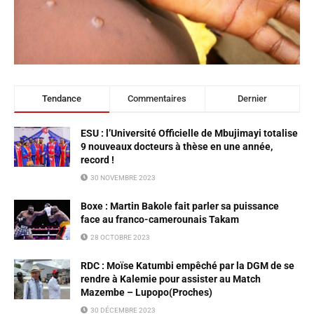
Tendance
Commentaires
Dernier
ESU : l’Université Officielle de Mbujimayi totalise
9 nouveaux docteurs à thèse en une année,
record !
30 NOVEMBRE 2023
Boxe : Martin Bakole fait parler sa puissance
face au franco-camerounais Takam
28 OCTOBRE 2023
RDC : Moïse Katumbi empêché par la DGM de se
rendre à Kalemie pour assister au Match
Mazembe – Lupopo(Proches)
30 DÉCEMBRE 2023